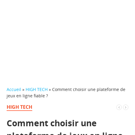
Accueil
»
HIGH TECH
»
Comment choisir une plateforme de
jeux en ligne fiable ?
HIGH TECH
Comment choisir une