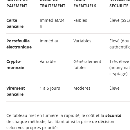
PAIEMENT
TRAITEMENT
ÉVENTUELS
SÉCURITÉ
Carte
Immédiat/24
Faibles
Élevé (SSL)
bancaire
h
Portefeuille
Immédiat
Variables
Élevé (dou
électronique
authentifi
Crypto-
Variable
Généralement
Très élevé
monnaie
faibles
(anonymat
cryptage)
Virement
1 à 5 jours
Modérés
Élevé
bancaire
Ce tableau met en lumière la rapidité, le coût et la
sécurité
de chaque méthode, facilitant ainsi la prise de décision
selon vos propres priorités.