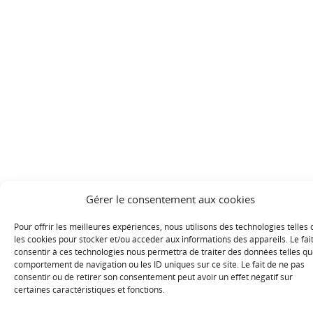
Gérer le consentement aux cookies
Pour offrir les meilleures expériences, nous utilisons des technologies telles
les cookies pour stocker et/ou accéder aux informations des appareils. Le fai
consentir à ces technologies nous permettra de traiter des données telles qu
comportement de navigation ou les ID uniques sur ce site. Le fait de ne pas
consentir ou de retirer son consentement peut avoir un effet négatif sur
certaines caractéristiques et fonctions.