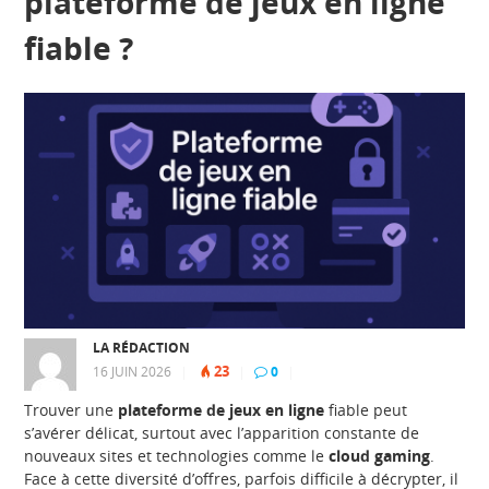
plateforme de jeux en ligne
fiable ?
LA RÉDACTION
23
16 JUIN 2026
|
|
0
|
Trouver une
plateforme de jeux en ligne
fiable peut
s’avérer délicat, surtout avec l’apparition constante de
nouveaux sites et technologies comme le
cloud gaming
.
Face à cette diversité d’offres, parfois difficile à décrypter, il