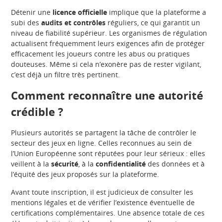
Détenir une
licence officielle
implique que la plateforme a
subi des
audits et contrôles
réguliers, ce qui garantit un
niveau de fiabilité supérieur. Les organismes de régulation
actualisent fréquemment leurs exigences afin de protéger
efficacement les joueurs contre les abus ou pratiques
douteuses. Même si cela n’exonère pas de rester vigilant,
c’est déjà un filtre très pertinent.
Comment reconnaître une autorité
crédible ?
Plusieurs autorités se partagent la tâche de contrôler le
secteur des jeux en ligne. Celles reconnues au sein de
l’Union Européenne sont réputées pour leur sérieux : elles
veillent à la
sécurité
, à la
confidentialité
des données et à
l’équité des jeux proposés sur la plateforme.
Avant toute inscription, il est judicieux de consulter les
mentions légales et de vérifier l’existence éventuelle de
certifications complémentaires. Une absence totale de ces