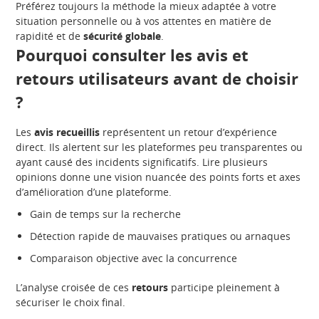
Préférez toujours la méthode la mieux adaptée à votre
situation personnelle ou à vos attentes en matière de
rapidité et de
sécurité globale
.
Pourquoi consulter les avis et
retours utilisateurs avant de choisir
?
Les
avis recueillis
représentent un retour d’expérience
direct. Ils alertent sur les plateformes peu transparentes ou
ayant causé des incidents significatifs. Lire plusieurs
opinions donne une vision nuancée des points forts et axes
d’amélioration d’une plateforme.
Gain de temps sur la recherche
Détection rapide de mauvaises pratiques ou arnaques
Comparaison objective avec la concurrence
L’analyse croisée de ces
retours
participe pleinement à
sécuriser le choix final.