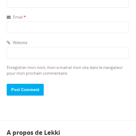
Email
*
Website
Enregistrer mon nom, mon e-mail et mon site dans le navigateur
pour mon prochain commentaire.
A propos de Lekki