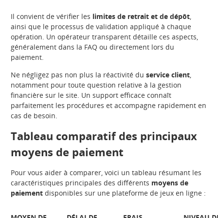
Il convient de vérifier les
limites de retrait et de dépôt
,
ainsi que le processus de validation appliqué à chaque
opération. Un opérateur transparent détaille ces aspects,
généralement dans la FAQ ou directement lors du
paiement.
Ne négligez pas non plus la réactivité du
service client
,
notamment pour toute question relative à la gestion
financière sur le site. Un support efficace connaît
parfaitement les procédures et accompagne rapidement en
cas de besoin.
Tableau comparatif des principaux
moyens de paiement
Pour vous aider à comparer, voici un tableau résumant les
caractéristiques principales des différents
moyens de
paiement
disponibles sur une plateforme de jeux en ligne :
MOYEN DE
DÉLAI DE
FRAIS
NIVEAU D