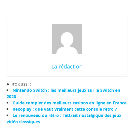
La rédaction
A lire aussi :
Nintendo Switch : les meilleurs jeux sur la Switch en
2020
Guide complet des meilleurs casinos en ligne en France
Rexoplay : que vaut vraiment cette console rétro ?
Le renouveau du rétro : l’attrait nostalgique des jeux
vidéo classiques