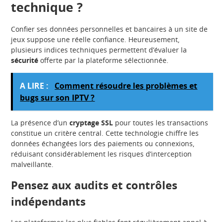
technique ?
Confier ses données personnelles et bancaires à un site de
jeux suppose une réelle confiance. Heureusement,
plusieurs indices techniques permettent d’évaluer la
sécurité
offerte par la plateforme sélectionnée.
A LIRE :
Comment résoudre les problèmes et
bugs sur son IPTV ?
La présence d’un
cryptage SSL
pour toutes les transactions
constitue un critère central. Cette technologie chiffre les
données échangées lors des paiements ou connexions,
réduisant considérablement les risques d’interception
malveillante.
Pensez aux audits et contrôles
indépendants