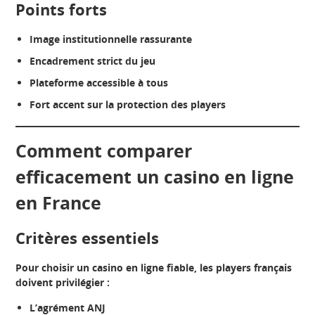
Points forts
Image institutionnelle rassurante
Encadrement strict du jeu
Plateforme accessible à tous
Fort accent sur la protection des players
Comment comparer
efficacement un casino en ligne
en France
Critères essentiels
Pour choisir un casino en ligne fiable, les players français
doivent privilégier :
L’agrément ANJ