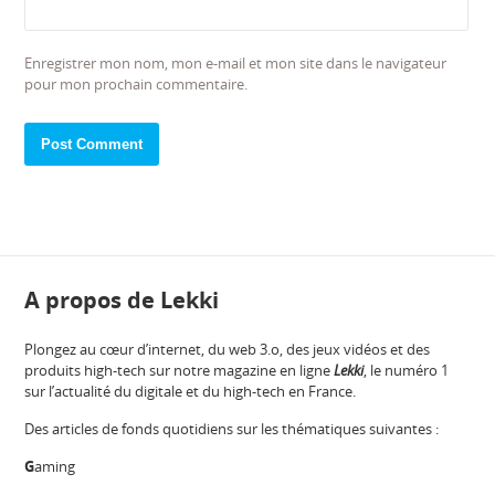
Enregistrer mon nom, mon e-mail et mon site dans le navigateur
pour mon prochain commentaire.
A propos de Lekki
Plongez au cœur d’internet, du web 3.o, des jeux vidéos et des
produits high-tech sur notre magazine en ligne
Lekki
, le numéro 1
sur l’actualité du digitale et du high-tech en France.
Des articles de fonds quotidiens sur les thématiques suivantes :
G
aming