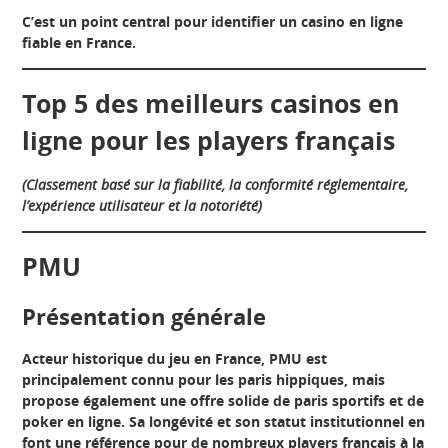
C’est un point central pour identifier un casino en ligne
fiable en France.
Top 5 des meilleurs casinos en
ligne pour les players français
(Classement basé sur la fiabilité, la conformité réglementaire,
l’expérience utilisateur et la notoriété)
PMU
Présentation générale
Acteur historique du jeu en France, PMU est
principalement connu pour les paris hippiques, mais
propose également une offre solide de paris sportifs et de
poker en ligne. Sa longévité et son statut institutionnel en
font une référence pour de nombreux players français à la