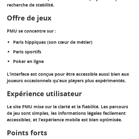
recherche de stabilité.
Offre de jeux
PMU se concentre sur :
Paris hippiques (son cœur de métier)
Paris sportifs
Poker en ligne
L’interface est conçue pour être accessible aussi bien aux
joueurs occasionnels qu’aux players plus expérimentés.
Expérience utilisateur
Le site PMU mise sur la clarté et la fiabilité. Les parcours
de jeu sont simples, les informations légales facilement
accessibles, et l’expérience mobile est bien optimisée.
Points forts