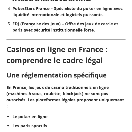
PokerStars France – Spécialiste du poker en ligne avec
liquidité internationale et logiciels puissants.
FDJ (Française des Jeux) – Offre des jeux de cercle et
paris avec sécurité institutionnelle forte.
Casinos en ligne en France :
comprendre le cadre légal
Une réglementation spécifique
En France, les jeux de casino traditionnels en ligne
(machines à sous, roulette, blackjack) ne sont pas
autorisés. Les plateformes légales proposent uniquement
:
Le poker en ligne
Les paris sportifs