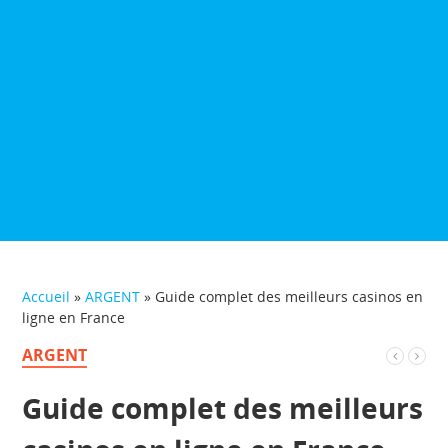
Accueil
»
ARGENT
»
Guide complet des meilleurs casinos en
ligne en France
ARGENT
Guide complet des meilleurs