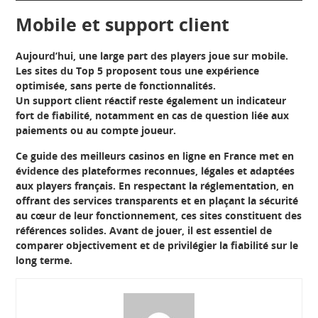
Mobile et support client
Aujourd’hui, une large part des players joue sur mobile.
Les sites du Top 5 proposent tous une expérience
optimisée, sans perte de fonctionnalités.
Un support client réactif reste également un indicateur
fort de fiabilité, notamment en cas de question liée aux
paiements ou au compte joueur.
Ce guide des meilleurs casinos en ligne en France met en
évidence des plateformes reconnues, légales et adaptées
aux players français. En respectant la réglementation, en
offrant des services transparents et en plaçant la sécurité
au cœur de leur fonctionnement, ces sites constituent des
références solides. Avant de jouer, il est essentiel de
comparer objectivement et de privilégier la fiabilité sur le
long terme.