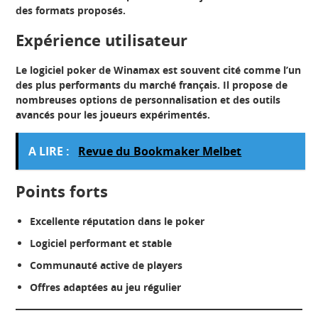
des formats proposés.
Expérience utilisateur
Le logiciel poker de Winamax est souvent cité comme l’un
des plus performants du marché français. Il propose de
nombreuses options de personnalisation et des outils
avancés pour les joueurs expérimentés.
A LIRE :
Revue du Bookmaker Melbet
Points forts
Excellente réputation dans le poker
Logiciel performant et stable
Communauté active de players
Offres adaptées au jeu régulier