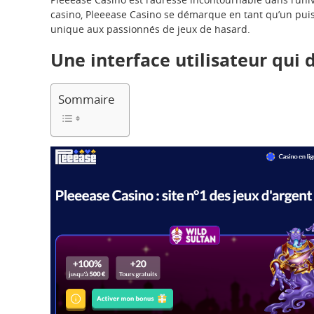
casino, Pleeease Casino se démarque en tant qu’un puiss
unique aux passionnés de jeux de hasard.
Une interface utilisateur qui 
Sommaire