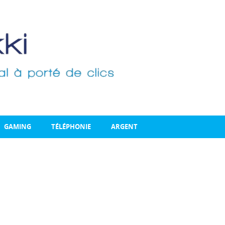
GAMING
TÉLÉPHONIE
ARGENT