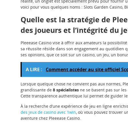
réalité, un onglet est spécialement prévu pour fournir un
voici pour vous quelques noms : Slots Garden Casino, B
Quelle est la stratégie de Ple
des joueurs et l’intégrité du je
Pleeease Casino vise à offrir aux amateurs la possibilité
sa réussite réside dans son engagement au quotidien qu
ses opinions, que ce soit sur un casino, un jeu, un bonus
A LIRE :
Comment accéder au site officiel Sco
Lorsque quelque chose ne convient pas aux normes, Ple
grandissante de
8 spécialistes
ne se basent pas sur les 
Cette transparence authentique lui permet de guider les
À la recherche d’une expérience de jeu en ligne enric
des jeux de casino avec 1win
, où vous pouvez trouver 
aventure chez Pleeease Casino.