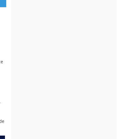
ce
r
 de