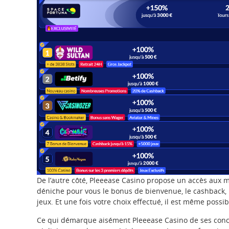
De l’autre côté, Pleeease Casino propose un accès aux m
déniche pour vous le bonus de bienvenue, le cashback, 
jeux. Et une fois votre choix effectué, il est même possi
Ce qui démarque aisément Pleeease Casino de ses concurr