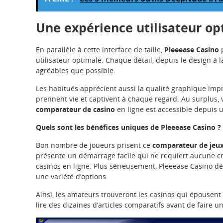
Une expérience utilisateur op
En parallèle à cette interface de taille,
Pleeease Casino
p
utilisateur optimale. Chaque détail, depuis le design à l
agréables que possible.
Les habitués apprécient aussi la qualité graphique impre
prennent vie et captivent à chaque regard. Au surplus, 
comparateur de casino
en ligne est accessible depuis 
Quels sont les bénéfices uniques de Pleeease Casino ?
Bon nombre de joueurs prisent ce
comparateur de jeux
présente un démarrage facile qui ne requiert aucune cré
casinos en ligne. Plus sérieusement, Pleeease Casino dét
une variété d’options.
Ainsi, les amateurs trouveront les casinos qui épousent 
lire des dizaines d’articles comparatifs avant de faire u