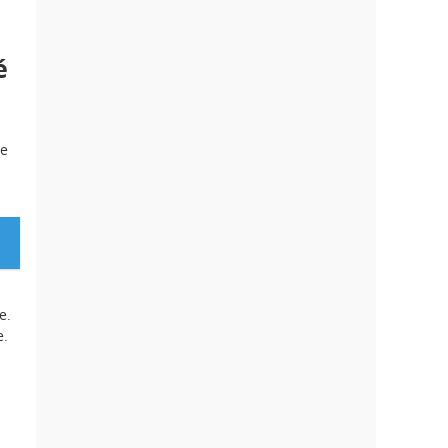
é
te
e.
e.