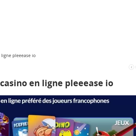
 ligne pleeease io
casino en ligne pleeease io