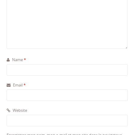
Name
*
Email
*
Website
Enregistrer mon nom, mon e-mail et mon site dans le navigateur