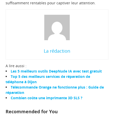
suffisamment rentables pour captiver leur attention.
La rédaction
A lire aussi :
Les 5 meilleurs outils DeepNude IA avec test gratuit
Top 5 des meilleurs services de réparation de
téléphone à Dijon
Télécommande Orange ne fonctionne plus : Guide de
réparation
Combien coûte une imprimante 3D SLS ?
Recommended for You