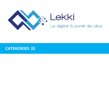
CATEGORIES