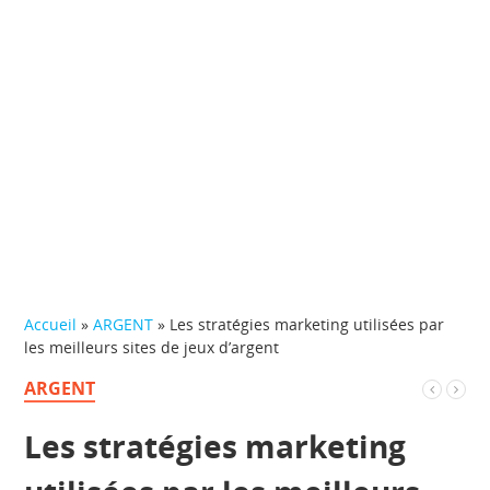
Accueil
»
ARGENT
»
Les stratégies marketing utilisées par
les meilleurs sites de jeux d’argent
ARGENT
Les stratégies marketing