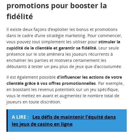
promotions pour booster la
fidélité
Il existe deux façons d’exploiter les bonus et promotions
dans le cadre d’une stratégie marketing. Pour commencer,
vous pouvez tout simplement les utiliser pour
stimuler la
cupidité de la clientèle et garantir sa fidélité.
Leur seule
présence sur le site amènera les joueurs récurrents à
enchaîner les parties et motivera certainement les
débutants à tester un peu plus de jeux que d’accoutumée.
Il est également possible
d’influencer les actions de votre
clientèle grâce à vos offres promotionnelles
. Par exemple,
en boostant les revenus potentiels sur un jeu spécifique,
vous le mettez en avant et augmentez le nombre total de
joueurs en toute discrétion.
A LIRE :
Les défis de maintenir l'équité dans
les jeux de casino en ligne