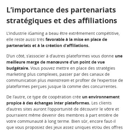
L’importance des partenariats
stratégiques et des affiliations
L’industrie iGaming a beau être extrêmement compétitive,
elle reste aussi très
favorable à la mise en place de
partenariats et à la création d’affiliations.
D’un côté, s’associer à d’autres plateformes vous donne
une
meilleure marge de manœuvre d’un point de vue
budgétaire.
Vous pouvez mettre en place des stratégies
marketing plus complexes, passer par des canaux de
communication plus
mainstream
et profiter de l’expertise de
plateformes perçues jusque là comme des concurrentes.
De l’autre, ce type de coopération crée
un environnement
propice à des échanges inter plateformes.
Les clients
d’autres sites auront l’opportunité de découvrir le vôtre et
pourraient même devenir des membres à part entière de
votre communauté à long terme. Bien sûr, encore faut-il
que vous proposiez des jeux assez uniques et/ou des offres