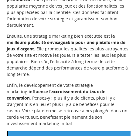
popularité moyenne de vos jeux et des fonctionnalités les
plus appréciées par la clientèle. Ces données facilitent
l’orientation de votre stratégie et garantissent son bon
déroulement.
Ensuite, une stratégie marketing bien exécutée est
la
meilleure publicité envisageable pour une plateforme de
jeux d’argent.
Elle promeut les qualités les plus attrayantes
de votre site et motive les joueurs à tester les jeux les plus
populaires. Bien sûr, l’efficacité à long terme de cette
démarche dépend des performances de votre plateforme à
long terme.
Enfin, le développement de votre stratégie
marketing
influence l’accroissement du taux de
conversion
. Pensez-y : plus il y a de clients, plus il y a
d’argent mis en jeu et plus il y a de bénéfices pour le
casino. Votre plateforme se retrouve alors plongée dans un
cercle vertueux, bénéficiant pleinement de son
investissement marketing initial.