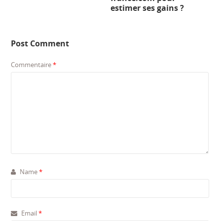
estimer ses gains ?
Post Comment
Commentaire
*
Name
*
Email
*