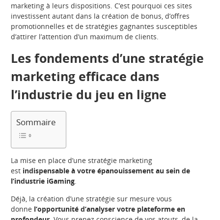
marketing à leurs dispositions. C’est pourquoi ces sites
investissent autant dans la création de bonus, d’offres
promotionnelles et de stratégies gagnantes susceptibles
d’attirer l’attention d’un maximum de clients.
Les fondements d’une stratégie
marketing efficace dans
l’industrie du jeu en ligne
Sommaire
La mise en place d’une stratégie marketing
est
indispensable à votre épanouissement au sein de
l’industrie iGaming
.
Déjà, la création d’une stratégie sur mesure vous
donne
l’opportunité d’analyser votre plateforme en
profondeur.
Vous prenez conscience de vos atouts, de la