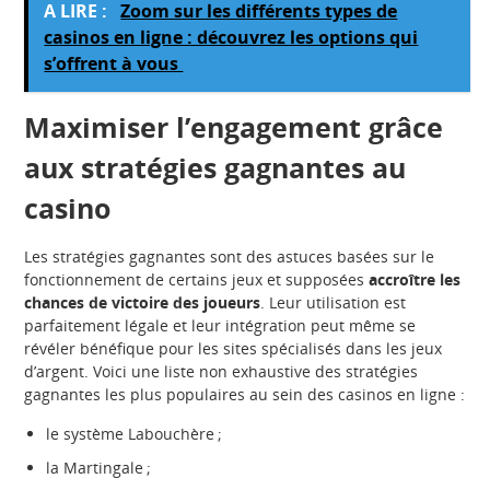
A LIRE :
Zoom sur les différents types de
casinos en ligne : découvrez les options qui
s’offrent à vous
Maximiser l’engagement grâce
aux stratégies gagnantes au
casino
Les stratégies gagnantes sont des astuces basées sur le
fonctionnement de certains jeux et supposées
accroître les
chances de victoire des joueurs
. Leur utilisation est
parfaitement légale et leur intégration peut même se
révéler bénéfique pour les sites spécialisés dans les jeux
d’argent. Voici une liste non exhaustive des stratégies
gagnantes les plus populaires au sein des casinos en ligne :
le système Labouchère ;
la Martingale ;